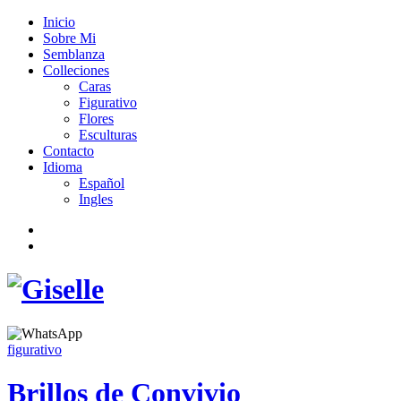
Inicio
Sobre Mi
Semblanza
Colleciones
Caras
Figurativo
Flores
Esculturas
Contacto
Idioma
Español
Ingles
figurativo
Brillos de Convivio