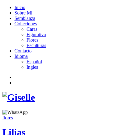
Inicio
Sobre Mi
Semblanza
Colleciones
Caras
Figurativo
Flores
Esculturas
Contacto
Idioma
Español
Ingles
flores
Lilias