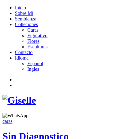
Inicio
Sobre Mi
Semblanza
Colleciones
Caras
Figurativo
Flores
Esculturas
Contacto
Idioma
Español
Ingles
caras
Sin Diagnostico