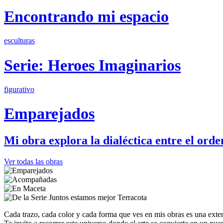
Encontrando mi espacio
esculturas
Serie: Heroes Imaginarios
figurativo
Emparejados
Mi obra explora la dialéctica entre el orde
Ver todas las obras
Cada trazo, cada color y cada forma que ves en mis obras es una exten