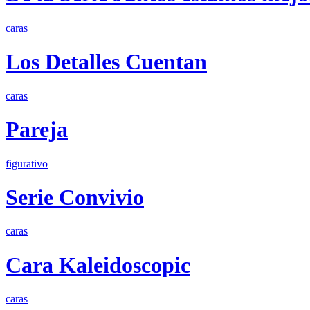
caras
Los Detalles Cuentan
caras
Pareja
figurativo
Serie Convivio
caras
Cara Kaleidoscopic
caras